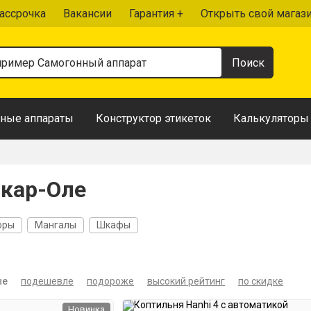
ассрочка
Вакансии
Гарантия +
Открыть свой магаз
ные аппараты
Конструктор этикеток
Калькуляторы
кар-Оле
оры
Мангалы
Шкафы
ые
подешевле
подороже
высокий рейтинг
по скидке
Новинка